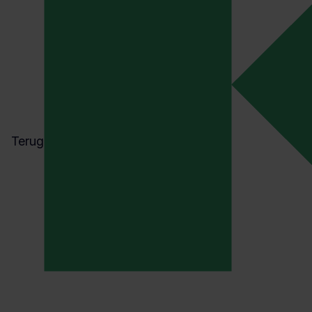
Het begint met het doen van gedegen
vooronderzoek. Er wordt gekeken naar
de benodigde documentatie. Zijn alle
verplichte (beleids)documenten aanwezig
en beschikbaar?
2. Voorbereiding
3. Uitvoering/het
Terug
certificeringsonderzoek
4. Rapportage
5. Opvolging