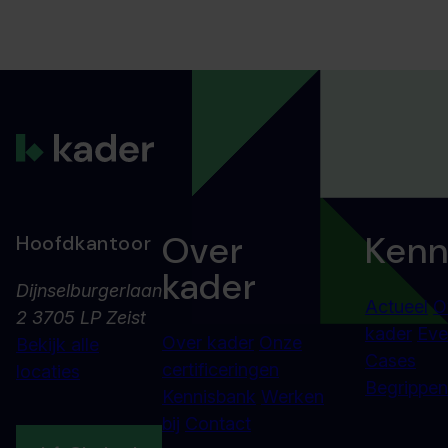
Over
Kenn
Hoofdkantoor
kader
Dijnselburgerlaan
Actueel
O
2 3705 LP Zeist
kader
Eve
Over kader
Onze
Bekijk alle
Cases
certificeringen
locaties
Begrippenl
Kennisbank
Werken
bij
Contact