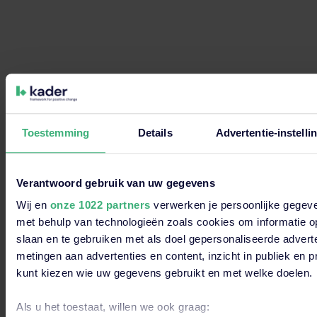
Toestemming
Details
Advertentie-instelli
Verantwoord gebruik van uw gegevens
Wij en
onze 1022 partners
verwerken je persoonlijke gegeve
met behulp van technologieën zoals cookies om informatie o
Over
Kenn
Hoofdkantoor
slaan en te gebruiken met als doel gepersonaliseerde adverte
metingen aan advertenties en content, inzicht in publiek en 
kader
Dit is een zoekveld waaraan een functie voor automatische s
kunt kiezen wie uw gegevens gebruikt en met welke doelen.
Dijnselburgerlaan
Actueel
O
2 3705 LP Zeist
kader
Eve
Er zijn geen suggesties want het zoekveld is leeg
Als u het toestaat, willen we ook graag:
Over kader
Onze
Bekijk alle