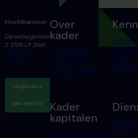
Over
Kenn
Hoofdkantoor
kader
Dijnselburgerlaan
Actueel
O
2 3705 LP Zeist
kader
Eve
Over kader
Onze
Bekijk alle
Cases
certificeringen
locaties
Begrippenl
Kennisbank
Werken
bij
Contact
Info@kader.nl
Kader
Dien
088-9951200
kapitalen
Arbeidshy
RI&E
ESG
Medewerkerswelzijn