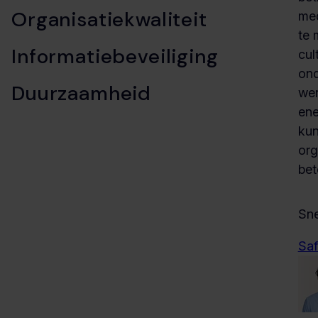
Organisatiekwaliteit
med
te 
Informatiebeveiliging
cul
ond
Duurzaamheid
we
ene
kun
org
bet
Sne
Saf