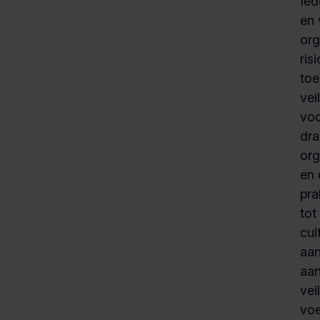
Ied
en 
org
ris
to
vei
voo
dra
org
en 
pra
tot
cul
aan
aan
vei
voe