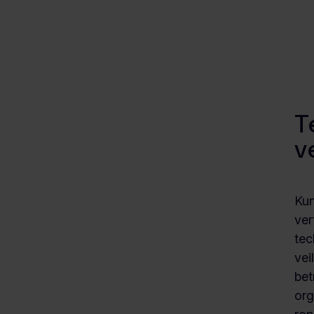
T
v
Kun
ver
tec
vei
bet
org