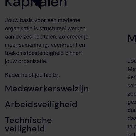
Kapitalen
Jouw basis voor een moderne
organisatie is structureel werken
M
aan de zes kapitalen. Zo creëer je
meer samenhang, veerkracht en
toekomstbestendigheid binnen
Jou
jouw organisatie.
Maa
Kader helpt jou hierbij.
ver
sal
Medewerkerswelzijn
zoe
Arbeidsveiligheid
gez
duu
Technische
daa
veiligheid
tal
bet