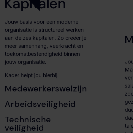
Kapitalen
Jouw basis voor een moderne
organisatie is structureel werken
M
aan de zes kapitalen. Zo creëer je
meer samenhang, veerkracht en
toekomstbestendigheid binnen
Jou
jouw organisatie.
Maa
Kader helpt jou hierbij.
ver
sal
Medewerkerswelzijn
zoe
Arbeidsveiligheid
gez
duu
Technische
daa
veiligheid
tal