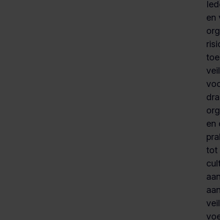
Ied
en 
org
ris
to
vei
voo
dra
org
en 
pra
tot
cul
aan
aan
vei
voe