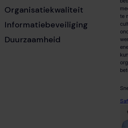
bet
Organisatiekwaliteit
med
te 
Informatiebeveiliging
cul
ond
Duurzaamheid
we
ene
kun
org
bet
Sne
Saf