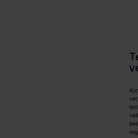
T
v
Kun
ver
tec
vei
bet
org