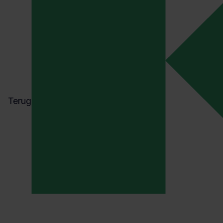
CASE
Kader en Mechan werken samen aan
sterke veiligheidscultuur
ACTUEEL
EUDAMED device registration verplicht:
wat betekent dit voor fabrikanten van
medische hulpmiddelen?
Terug
Actueel
ACTUEEL
Fysieke belasting op de werkvloer: hoe
zwaar is werk eigenlijk?
CASE