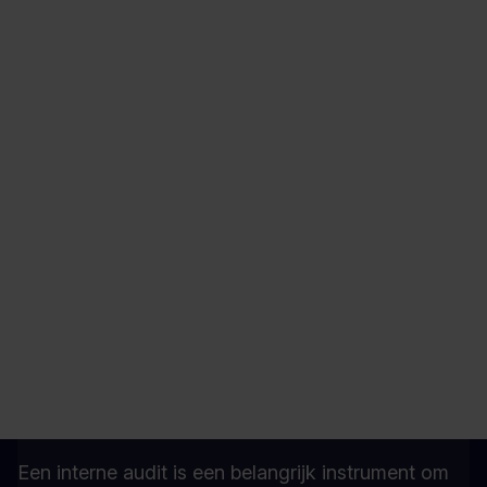
Lees verder
PDCA (Plan-Do-Check-Act)
De PDCA-cyclus (Plan-Do-Check-Act) is een
praktische en bewezen methode om processen
continu te verbeteren.
Lees verder
Interne audit
Een interne audit is een belangrijk instrument om