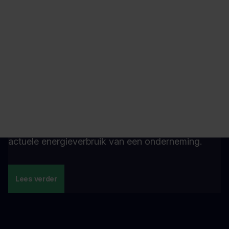
Lees verder
Energie-audit
Een energie-audit is een systematische aanpak
met als doel informatie te verzamelen omtrent het
actuele energieverbruik van een onderneming.
Lees verder