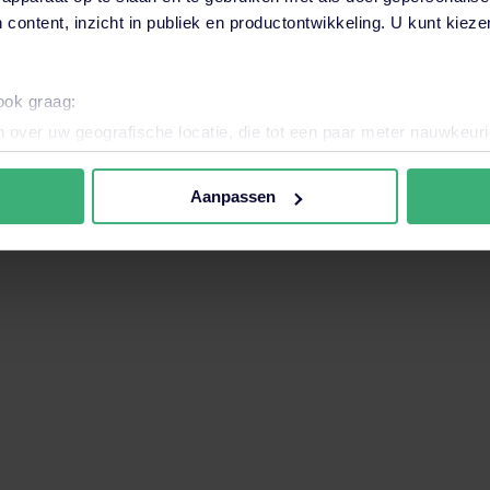
 content, inzicht in publiek en productontwikkeling. U kunt kiez
want het zoekveld is leeg.
 ook graag:
 over uw geografische locatie, die tot een paar meter nauwkeuri
eren door het actief te scannen op specifieke eigenschappen (fing
onlijke gegevens worden verwerkt en stel uw voorkeuren in he
Aanpassen
jzigen of intrekken in de Cookieverklaring.
nele en analytische cookies. Ook willen we cookies plaatsen en 
ijker en persoonlijker te maken. Met deze cookies en data kunn
iten onze website volgen en verzamelen. Hiermee passen wij en 
 aan jouw interesses aan. Door op ‘accepteren’ te klikken ga je
assen. Lees er meer over
in ons cookiebeleid.