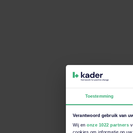
Toestemming
Verantwoord gebruik van u
Wij en
onze 1022 partners
v
Dit is een zoekveld waaraan e
cookies om informatie op uw 