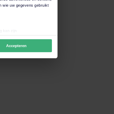
en wie uw gegevens gebruikt
g kan zijn
erprinting)
t
detailgedeelte
in. U kunt uw
Accepteren
data verzamelen om de
en wij en derde partijen jouw
derden onze website,
 hiermee akkoord. Je kunt je