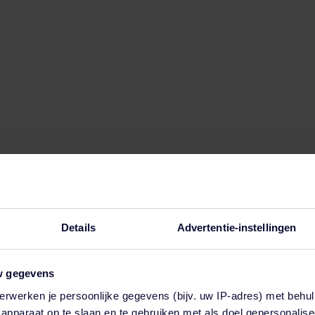
Details
Advertentie-instellingen
w gegevens
erwerken je persoonlijke gegevens (bijv. uw IP-adres) met behul
en functie voor automatische suggesties is gekoppeld.
apparaat op te slaan en te gebruiken met als doel gepersonalise