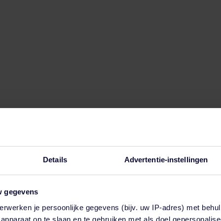
Details
Advertentie-instellingen
w gegevens
erwerken je persoonlijke gegevens (bijv. uw IP-adres) met behul
en functie voor automatische suggesties is gekoppeld.
apparaat op te slaan en te gebruiken met als doel gepersonalise