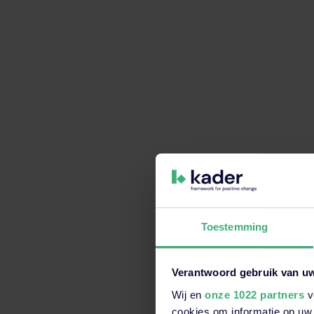
Toestemming
Verantwoord gebruik van u
Wij en
onze 1022 partners
v
Dit is een zoekveld waaraan e
cookies om informatie op uw 