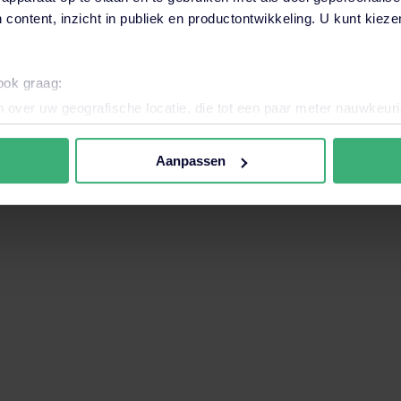
 content, inzicht in publiek en productontwikkeling. U kunt kiez
want het zoekveld is leeg.
 ook graag:
 over uw geografische locatie, die tot een paar meter nauwkeuri
eren door het actief te scannen op specifieke eigenschappen (fing
onlijke gegevens worden verwerkt en stel uw voorkeuren in he
Aanpassen
jzigen of intrekken in de Cookieverklaring.
nele en analytische cookies. Ook willen we cookies plaatsen en 
ijker en persoonlijker te maken. Met deze cookies en data kunn
iten onze website volgen en verzamelen. Hiermee passen wij en 
 aan jouw interesses aan. Door op ‘accepteren’ te klikken ga je
assen. Lees er meer over
in ons cookiebeleid.