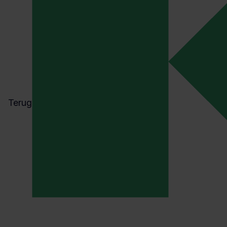
Zorg voor veilige bediening van machines met
duidelijke werkinstructies.
Lees verder
Terug
IEC 62061
De IEC 62061 beschrijft eisen waaraan de
veiligheidsfuncties van een machine moeten
voldoen.
Lees verder