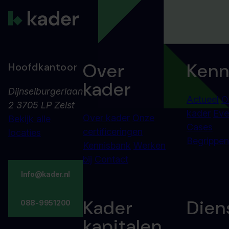
Over
Kenn
Hoofdkantoor
kader
Dijnselburgerlaan
Actueel
O
2 3705 LP Zeist
kader
Eve
Over kader
Onze
Bekijk alle
Cases
certificeringen
locaties
Begrippenl
Kennisbank
Werken
bij
Contact
Info@kader.nl
Kader
Dien
088-9951200
kapitalen