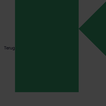
Terug
ENERGIE
ISO 50001 CERTIFICERING
De herziene EED-richtlijn: dit zi
de gevolgen voor je organisatie
Anton Zijderveld
02 april 2026