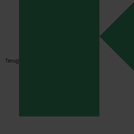
Terug
ENERGIE
ISO 50001 CERTIFICERING
De herziene EED-richtlijn: dit zi
de gevolgen voor je organisatie
Anton Zijderveld
02 april 2026