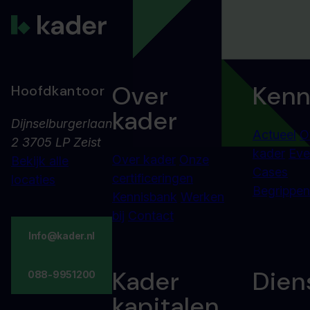
Over
Kenn
Hoofdkantoor
kader
Dijnselburgerlaan
Actueel
O
2 3705 LP Zeist
kader
Eve
Over kader
Onze
Bekijk alle
Cases
certificeringen
locaties
Begrippenl
Kennisbank
Werken
bij
Contact
Info@kader.nl
Kader
Dien
088-9951200
kapitalen