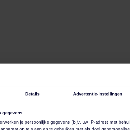
Details
Advertentie-instellingen
w gegevens
erwerken je persoonlijke gegevens (bijv. uw IP-adres) met behul
en functie voor automatische suggesties is gekoppeld.
apparaat op te slaan en te gebruiken met als doel gepersonalise