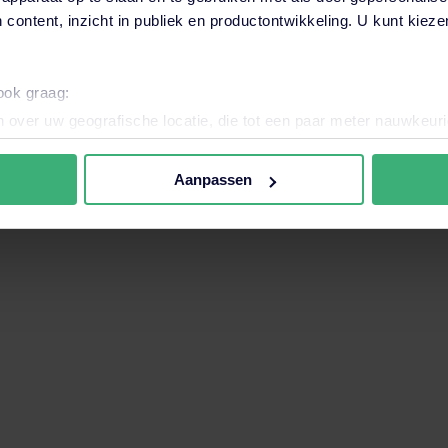
 content, inzicht in publiek en productontwikkeling. U kunt kiez
want het zoekveld is leeg.
 ook graag:
 over uw geografische locatie, die tot een paar meter nauwkeuri
eren door het actief te scannen op specifieke eigenschappen (fing
onlijke gegevens worden verwerkt en stel uw voorkeuren in he
Aanpassen
jzigen of intrekken in de Cookieverklaring.
nele en analytische cookies. Ook willen we cookies plaatsen en 
ijker en persoonlijker te maken. Met deze cookies en data kunn
iten onze website volgen en verzamelen. Hiermee passen wij en 
 aan jouw interesses aan. Door op ‘accepteren’ te klikken ga je
assen. Lees er meer over
in ons cookiebeleid.