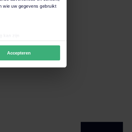
en wie uw gegevens gebruikt
g kan zijn
erprinting)
t
detailgedeelte
in. U kunt uw
Accepteren
data verzamelen om de
en wij en derde partijen jouw
derden onze website,
 hiermee akkoord. Je kunt je