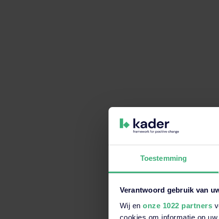
Toestemming
Verantwoord gebruik van u
Wij en
onze 1022 partners
v
Dit is een zoekveld waaraan e
cookies om informatie op uw 