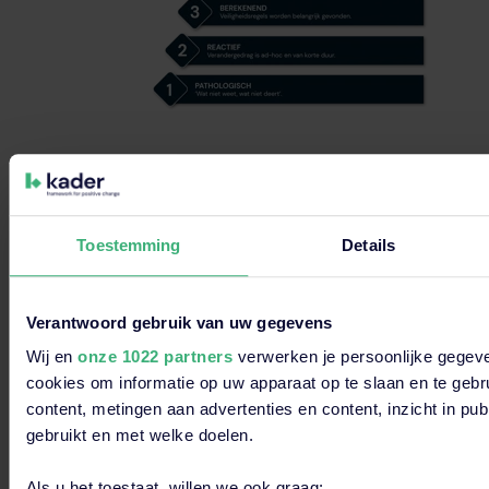
Toestemming
Details
HSE MANAGEMENT
De Veiligheidsladder®,
certificeringsnorm voor bewus
Verantwoord gebruik van uw gegevens
veilig werken
Wij en
onze 1022 partners
verwerken je persoonlijke gegeve
cookies om informatie op uw apparaat op te slaan en te gebr
content, metingen aan advertenties en content, inzicht in pu
Dionne Broere
01 september 2021
gebruikt en met welke doelen.
Dit is een zoekveld waaraan een functie voor automatische s
Als u het toestaat, willen we ook graag: