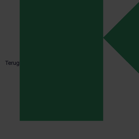
genomen worden, zodat
preventie, bescherming e
gewaarborgd zijn en goe
verleend. De werkgever l
hiervan bijstaan door d
en andere deskundige pe
moet zo zijn georganise
nadelige invloed uitgaat 
Terug
gezondheid van de werk
moeten doeltreffende m
getroffen en doeltreffen
onderhouden. Elke werkn
en onmiddellijk gevaar vo
of die van anderen, pas
kunnen nemen om de ge
dergelijk gevaar te voor