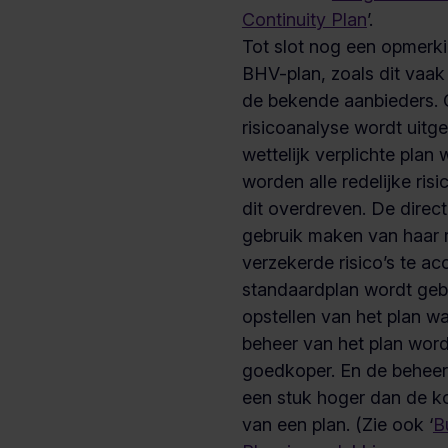
Continuity Plan
’.
Tot slot nog een opmerk
BHV-plan, zoals dit vaak
de bekende aanbieders.
risicoanalyse wordt uitg
wettelijk verplichte plan
worden alle redelijke risi
dit overdreven. De direc
gebruik maken van haar 
verzekerde risico’s te ac
standaardplan wordt gebru
opstellen van het plan w
beheer van het plan wor
goedkoper. En de beheer
een stuk hoger dan de k
van een plan. (Zie ook ‘
B