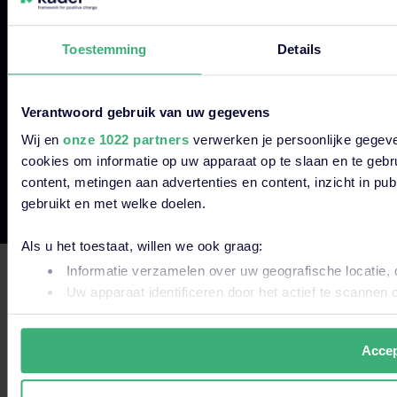
© 2026 Kader Group.
Toestemming
Details
Disclaimer
Privacyverklaringen
Verantwoord gebruik van uw gegevens
Cookies & Cookiebeleid
Wij en
onze 1022 partners
verwerken je persoonlijke gegeve
Algemene Voorwaarden
cookies om informatie op uw apparaat op te slaan en te gebr
Vulnerability Disclosure Policy
content, metingen aan advertenties en content, inzicht in pu
gebruikt en met welke doelen.
Dit is een zoekveld waaraan een functie voor automatische s
Als u het toestaat, willen we ook graag:
Er zijn geen suggesties want het zoekveld is leeg
Informatie verzamelen over uw geografische locatie, 
Uw apparaat identificeren door het actief te scannen 
Lees meer over hoe uw persoonlijke gegevens worden verwer
uw toestemming op elk moment wijzigen of intrekken in de C
Accep
Wij gebruiken altijd functionele en analytische cookies. Oo