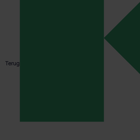
registratie of bij
vervolgcontroles.Daarn
overgangsperiode voor
gebrachte hulpmiddelen
Organisaties die te laat
risico op onnodige druk
mogelijke gevolgen vo
Terug
beschikbaarheid van p
Europese markt.
Hoe wij
onderst
Wij ondersteunen fabri
medische hulpmiddelen