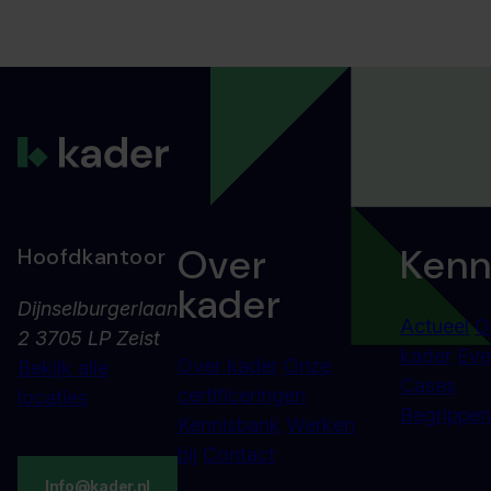
Over
Kenn
Hoofdkantoor
kader
Dijnselburgerlaan
Actueel
O
2 3705 LP Zeist
kader
Eve
Over kader
Onze
Bekijk alle
Cases
certificeringen
locaties
Begrippenl
Kennisbank
Werken
bij
Contact
Info@kader.nl