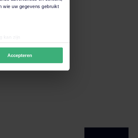
en wie uw gegevens gebruikt
ACTUEEL
g kan zijn
erprinting)
t
detailgedeelte
in. U kunt uw
Accepteren
data verzamelen om de
en wij en derde partijen jouw
derden onze website,
 hiermee akkoord. Je kunt je
ARBEIDSHYGIËNE