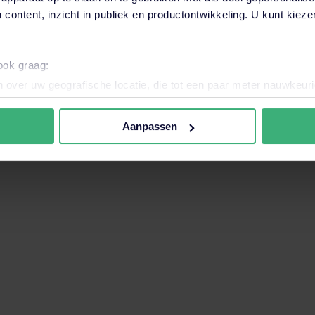
Rebecca Brust
27 juli 2026
 content, inzicht in publiek en productontwikkeling. U kunt kiez
want het zoekveld is leeg.
ACTUEEL
 ook graag:
 over uw geografische locatie, die tot een paar meter nauwkeuri
eren door het actief te scannen op specifieke eigenschappen (fing
onlijke gegevens worden verwerkt en stel uw voorkeuren in he
Aanpassen
jzigen of intrekken in de Cookieverklaring.
nele en analytische cookies. Ook willen we cookies plaatsen en 
ijker en persoonlijker te maken. Met deze cookies en data kunn
iten onze website volgen en verzamelen. Hiermee passen wij en 
 aan jouw interesses aan. Door op ‘accepteren’ te klikken ga je
assen. Lees er meer over
in ons cookiebeleid.
SAFETY CULTURE