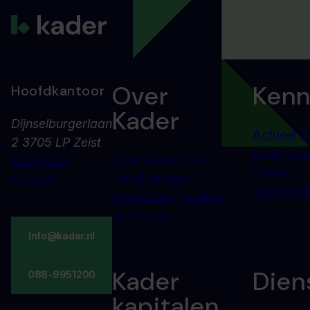
Over
Kenn
Hoofdkantoor
Kader
Dijnselburgerlaan
Actueel
O
2 3705 LP Zeist
kader
Eve
Over Kader
Onze
Bekijk alle
Cases
certificeringen
locaties
Woorden
Kennisbank
Werken
bij
Contact
Info@kader.nl
Kader
Dien
088-9951200
kapitalen