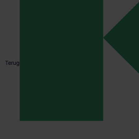
Terug
ENERGIE
ISO 50001 CERTIFICERING
De herziene EED-richtlijn: dit zi
de gevolgen voor je organisatie
Anton Zijderveld
02 april 2026