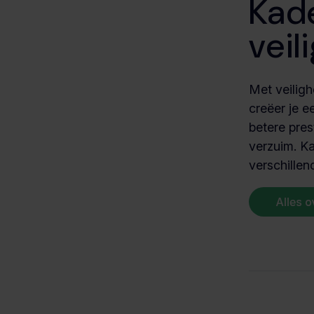
Kade
veil
Met veilig
creëer je 
betere pres
verzuim. Ka
verschille