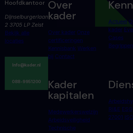
Over
Kenn
Hoofdkantoor
kader
Dijnselburgerlaan
Actueel
O
2 3705 LP Zeist
kader
Eve
Over kader
Onze
Bekijk alle
Cases
certificeringen
locaties
Begrippenl
Kennisbank
Werken
bij
Contact
Info@kader.nl
Kader
Dien
088-9951200
kapitalen
Arbeidshy
RI&E
ESG
Medewerkerswelzijn
27001
ISO
Arbeidsveiligheid
Technische