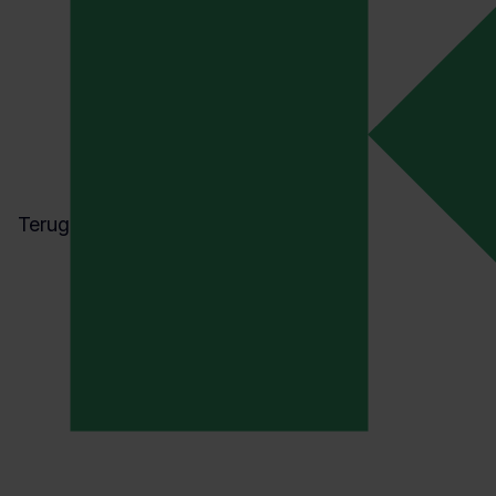
In vrijwel i
verantwoor
overgedrage
Mensen gaa
al heeft be
hetzelfde d
Terug
Veiligheid
alleen. Veil
Om het ste
aannames. 
bespreken v
De belangri
een belang
maar nooit