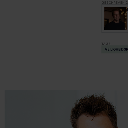
GESCHREVEN 
TAGS
VEILIGHEIDS