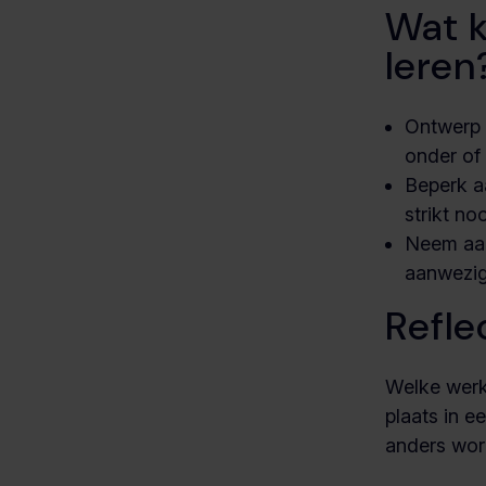
Wat 
leren
Ontwerp 
onder of 
Beperk a
strikt no
Neem aan
aanwezig
Refle
Welke werk
plaats in 
anders wor