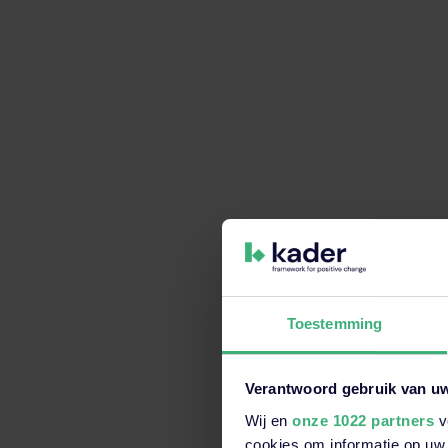
Toestemming
Verantwoord gebruik van u
Wij en
onze 1022 partners
v
Dit is een zoekveld waaraan e
cookies om informatie op uw 