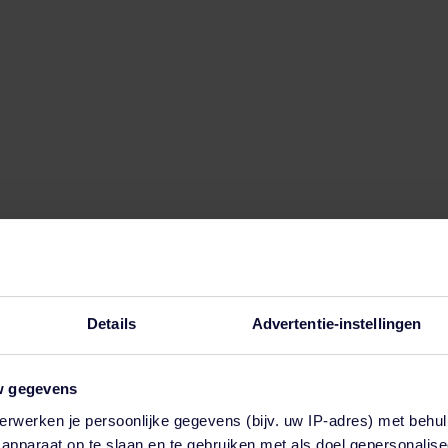
Details
Advertentie-instellingen
w gegevens
erwerken je persoonlijke gegevens (bijv. uw IP-adres) met behul
en functie voor automatische suggesties is gekoppeld.
apparaat op te slaan en te gebruiken met als doel gepersonalise