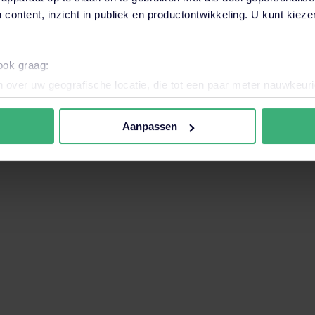
 content, inzicht in publiek en productontwikkeling. U kunt kiez
want het zoekveld is leeg.
 ook graag:
 over uw geografische locatie, die tot een paar meter nauwkeuri
eren door het actief te scannen op specifieke eigenschappen (fing
onlijke gegevens worden verwerkt en stel uw voorkeuren in he
Aanpassen
jzigen of intrekken in de Cookieverklaring.
nele en analytische cookies. Ook willen we cookies plaatsen en 
ijker en persoonlijker te maken. Met deze cookies en data kunn
iten onze website volgen en verzamelen. Hiermee passen wij en 
 aan jouw interesses aan. Door op ‘accepteren’ te klikken ga je
assen. Lees er meer over
in ons cookiebeleid.