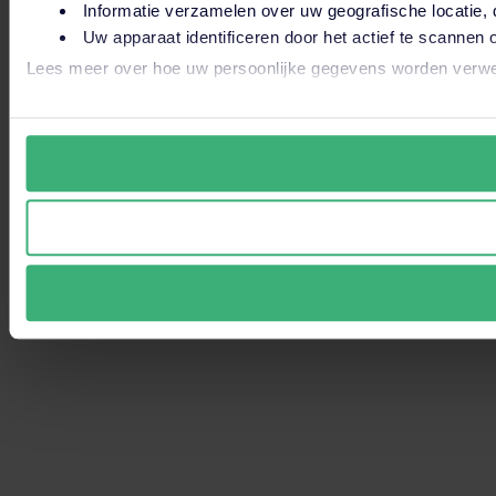
Dit is een zoekve
Informatie verzamelen over uw geografische locatie, 
Uw apparaat identificeren door het actief te scannen 
Er zijn geen s
Lees meer over hoe uw persoonlijke gegevens worden verwer
Wij gebruiken altijd functionele en analytische cookies. Oo
wij en derde partijen jouw internetgedrag binnen en buiten
‘accepteren’ te klikken ga je hiermee akkoord. Je kunt je v