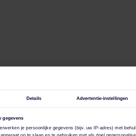
Details
Advertentie-instellingen
w gegevens
erwerken je persoonlijke gegevens (bijv. uw IP-adres) met behul
en functie voor automatische suggesties is gekoppeld.
apparaat op te slaan en te gebruiken met als doel gepersonalise