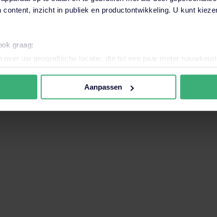
 content, inzicht in publiek en productontwikkeling. U kunt kiez
want het zoekveld is leeg.
 ook graag:
 over uw geografische locatie, die tot een paar meter nauwkeuri
eren door het actief te scannen op specifieke eigenschappen (fing
onlijke gegevens worden verwerkt en stel uw voorkeuren in he
Aanpassen
jzigen of intrekken in de Cookieverklaring.
nele en analytische cookies. Ook willen we cookies plaatsen en 
ijker en persoonlijker te maken. Met deze cookies en data kunn
iten onze website volgen en verzamelen. Hiermee passen wij en 
 aan jouw interesses aan. Door op ‘accepteren’ te klikken ga je
assen. Lees er meer over
in ons cookiebeleid.