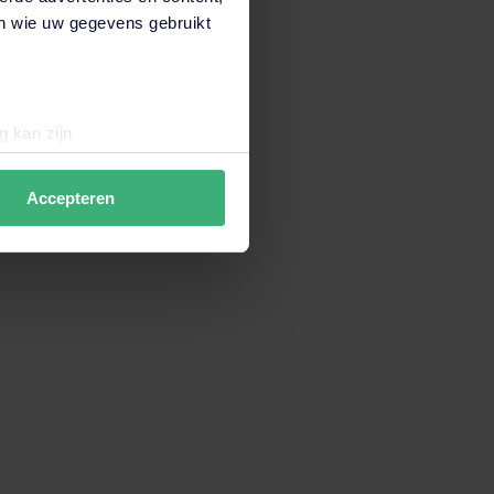
en wie uw gegevens gebruikt
g kan zijn
erprinting)
t
detailgedeelte
in. U kunt uw
Accepteren
data verzamelen om de
en wij en derde partijen jouw
derden onze website,
 hiermee akkoord. Je kunt je