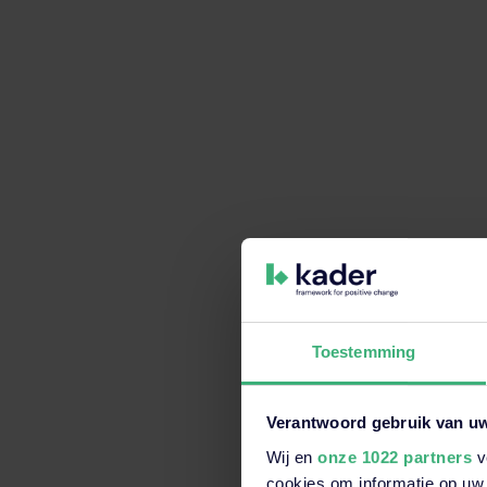
Toestemming
Verantwoord gebruik van u
Wij en
onze 1022 partners
v
Dit is een zoekveld waaraan e
cookies om informatie op uw 