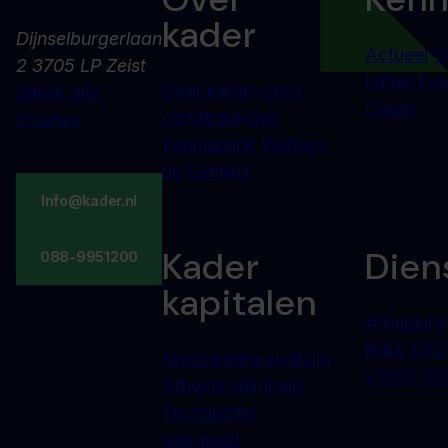
kader
Dijnselburgerlaan
Actueel
O
2 3705 LP Zeist
kader
Eve
Over kader
Onze
Bekijk alle
Cases
certificeringen
locaties
Kennisbank
Werken
bij
Contact
Info@kader.nl
Kader
Dien
088-9951200
kapitalen
Arbeidshy
RI&E
ESG
Medewerkerswelzijn
27001
ISO
Arbeidsveiligheid
Technische
veiligheid