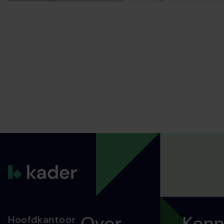
Over
Kenn
Hoofdkantoor