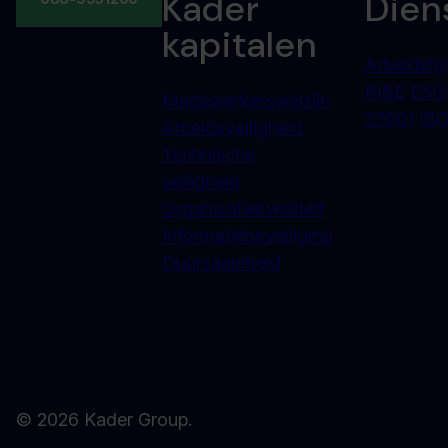
Kader
Dien
kapitalen
Arbeidshy
RI&E
ESG
Medewerkerswelzijn
27001
ISO
Arbeidsveiligheid
Technische
veiligheid
Organisatiekwaliteit
Informatiebeveiliging
Duurzaamheid
© 2026 Kader Group.