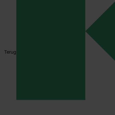
Europese Normen rond
kettingen en
accessoires voor
hijswerk
EN 818-1:1996+A1:2008
Toepassing:
Technische eisen voor korte
Terug
schakel kettingen van klasse 8 voor hijswerk.
Voorbeeld:
Gebruik bij hijstoepassingen
zoals bouwkranen, waarbij hoge sterkte
vereist is.
EN 818-2:1996+A1:2008
Toepassing:
Toleranties, mechanische
eigenschappen, en beproevingsmethoden
voor klasse 8 kettingen.