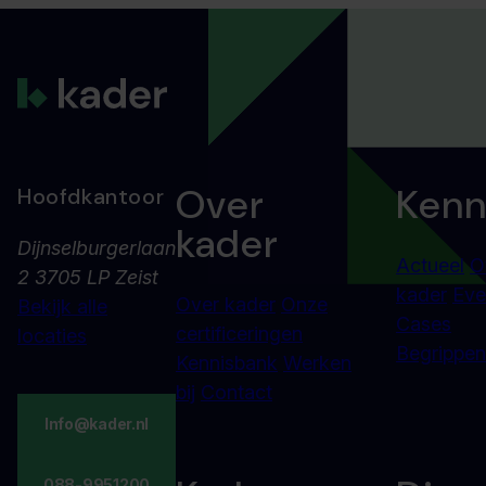
Over
Kenn
Hoofdkantoor
kader
Dijnselburgerlaan
Actueel
O
2 3705 LP Zeist
kader
Eve
Over kader
Onze
Bekijk alle
Cases
certificeringen
locaties
Begrippenl
Kennisbank
Werken
bij
Contact
Info@kader.nl
088-9951200