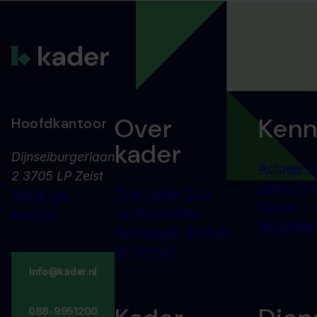
Over
Kenn
Hoofdkantoor
kader
Dijnselburgerlaan
Actueel
O
2 3705 LP Zeist
kader
Eve
Over kader
Onze
Bekijk alle
Cases
certificeringen
locaties
Begrippenl
Kennisbank
Werken
bij
Contact
Info@kader.nl
088-9951200