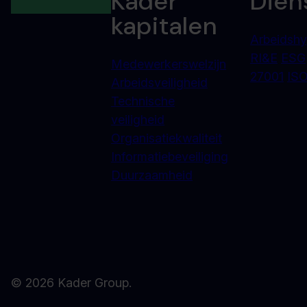
Kader
Dien
kapitalen
Arbeidshy
RI&E
ESG
Medewerkerswelzijn
27001
ISO
Arbeidsveiligheid
Technische
veiligheid
Organisatiekwaliteit
Informatiebeveiliging
Duurzaamheid
© 2026 Kader Group.