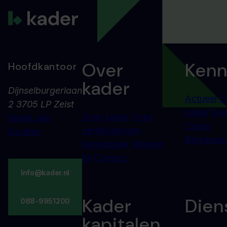
Over
Kenn
Hoofdkantoor
kader
Dijnselburgerlaan
Actueel
O
2 3705 LP Zeist
kader
Eve
Over kader
Onze
Bekijk alle
Cases
certificeringen
locaties
Begrippenl
Kennisbank
Werken
bij
Contact
Info@kader.nl
Kader
Dien
088-9951200
kapitalen