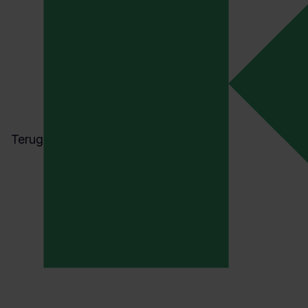
Terug
ENERGIE
ISO 50001 CERTIFICERING
De herziene EED-richtlijn: dit zi
de gevolgen voor je organisatie
Anton Zijderveld
02 april 2026