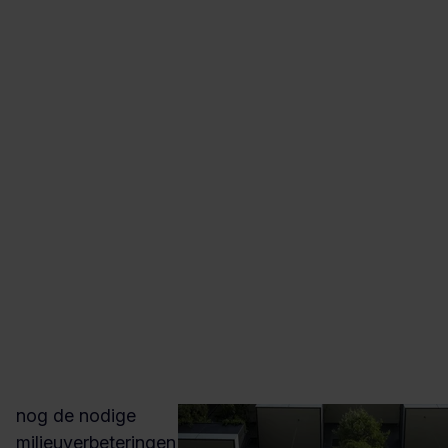
“Kader Group heeft
geholpen onze
milieuaspecten
inzichtelijk te
maken, waardoor
we weten waar we
nog de nodige
milieuverbeteringen