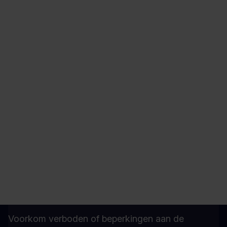
PGS beoordelingen
Beoordeel de belangrijkste risico’s voor het milieu,
externe veiligheid, brandveiligheid en gezondheid
en veiligheid van werknemers bij het werken met
gevaarlijke stoffen.
Lees verder
REACH
Voorkom verboden of beperkingen aan de