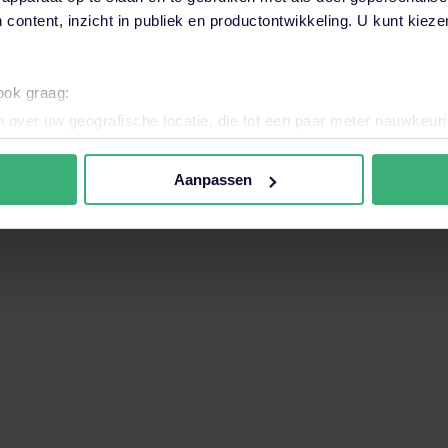
 content, inzicht in publiek en productontwikkeling. U kunt kiez
want het zoekveld is leeg.
 ook graag:
 over uw geografische locatie, die tot een paar meter nauwkeuri
eren door het actief te scannen op specifieke eigenschappen (fing
onlijke gegevens worden verwerkt en stel uw voorkeuren in he
Aanpassen
jzigen of intrekken in de Cookieverklaring.
nele en analytische cookies. Ook willen we cookies plaatsen en 
ijker en persoonlijker te maken. Met deze cookies en data kunn
iten onze website volgen en verzamelen. Hiermee passen wij en 
 aan jouw interesses aan. Door op ‘accepteren’ te klikken ga je
assen. Lees er meer over
in ons cookiebeleid.