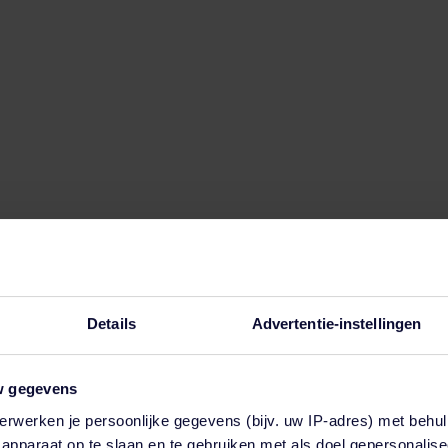
Kader-expert
in de buurt. Die helpt je graag bij al je v
ing bij jou in de regio.
Details
Advertentie-instellingen
w gegevens
erwerken je persoonlijke gegevens (bijv. uw IP-adres) met behul
en functie voor automatische suggesties is gekoppeld.
apparaat op te slaan en te gebruiken met als doel gepersonalise