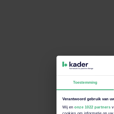
Onze vestigingen
Met vestigingen door heel Nederland is er altijd een
CE-markeringen
of een RI&E.
Kom langs op een van
onze kantoren of neem direct contact op met de vestig
Toestemming
Verantwoord gebruik van u
Wij en
onze 1022 partners
v
Dit is een zoekveld waaraan e
cookies om informatie op uw 