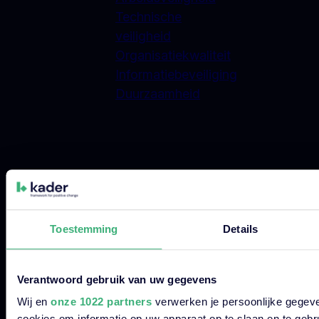
Technische
veiligheid
Organisatiekwaliteit
Informatiebeveiliging
Duurzaamheid
© 2026 Kader Group.
Toestemming
Details
Disclaimer
Privacyverklaringen
Verantwoord gebruik van uw gegevens
Cookies & Cookiebeleid
Wij en
onze 1022 partners
verwerken je persoonlijke gegeve
Algemene Voorwaarden
cookies om informatie op uw apparaat op te slaan en te gebr