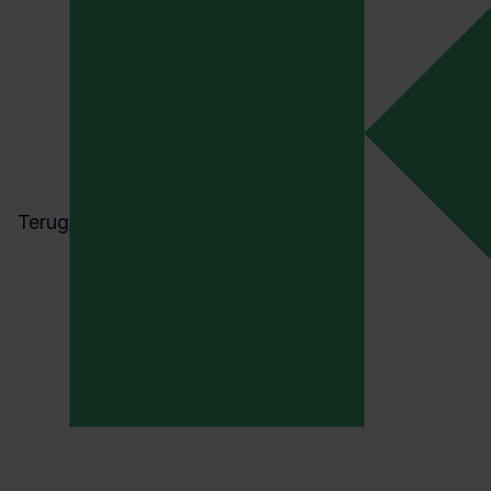
als je zit met
vraagstukken
rondom onde
andere de RI&
het opstellen 
een
PSA/arbobelei
Terug
TAGS
BUSINESS CONTINUITY MANA