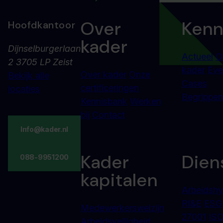
Over
Kenn
Hoofdkantoor
kader
Dijnselburgerlaan
Actueel
O
2 3705 LP Zeist
kader
Eve
Over kader
Onze
Bekijk alle
Cases
certificeringen
locaties
Begrippenl
Kennisbank
Werken
bij
Contact
Info@kader.nl
Kader
Dien
088-9951200
kapitalen
Arbeidshy
RI&E
ESG
Medewerkerswelzijn
27001
ISO
Arbeidsveiligheid