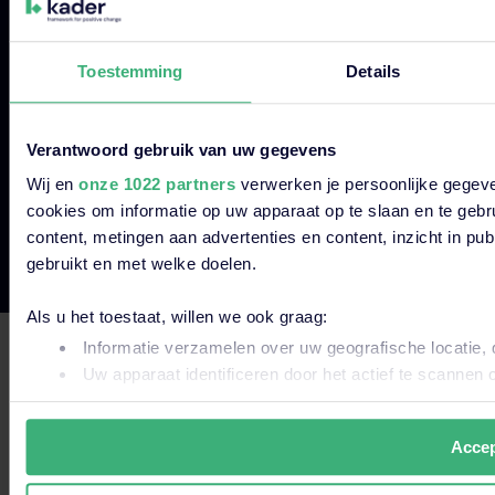
© 2026 Kader Group.
Toestemming
Details
Disclaimer
Privacyverklaringen
Verantwoord gebruik van uw gegevens
Cookies & Cookiebeleid
Wij en
onze 1022 partners
verwerken je persoonlijke gegeve
Algemene Voorwaarden
cookies om informatie op uw apparaat op te slaan en te gebr
Vulnerability Disclosure Policy
content, metingen aan advertenties en content, inzicht in pu
gebruikt en met welke doelen.
Dit is een zoekveld waaraan een functie voor automatische s
Als u het toestaat, willen we ook graag:
Er zijn geen suggesties want het zoekveld is leeg
Informatie verzamelen over uw geografische locatie, 
Uw apparaat identificeren door het actief te scannen 
Lees meer over hoe uw persoonlijke gegevens worden verwer
uw toestemming op elk moment wijzigen of intrekken in de C
Accep
Wij gebruiken altijd functionele en analytische cookies. Oo