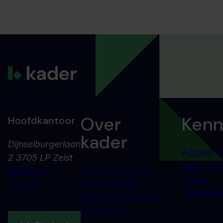
Over
Kenn
Hoofdkantoor
kader
Dijnselburgerlaan
Actueel
O
2 3705 LP Zeist
kader
Eve
Over kader
Onze
Bekijk alle
Cases
certificeringen
locaties
Begrippenl
Kennisbank
Werken
bij
Contact