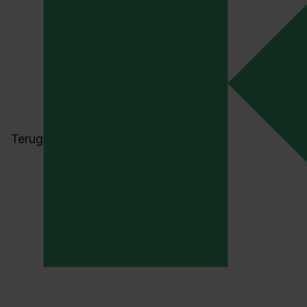
stimuleren, maar ook de 
ontwikkeling van klante
willen ze een bijdrage le
ontwikkeling in de maats
“Bijvoorbeeld door een
met verschillende hogesc
en daar gastcolleges te 
Terug
Verder wil BusinessBase 
van het MVO-beleidspla
waar reductie en vergroe
wagenpark mogelijk is e
manieren het mogelijk is
te verminderen in samen
verhuurder.
Eindconc