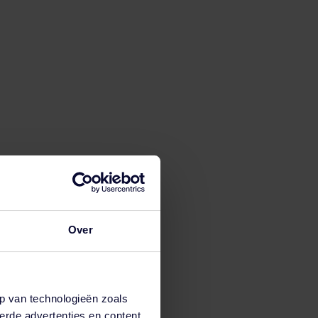
eerst met een nulmeting. Met deze nulmeting krijg
eveel geld het proces gaat kosten. Zo weet je precies
oment als bedrijf staat, zodat we een plan van
ntsysteem.
taat volgt een interne audit. Dit is de
em zo voldoet aan alle wettelijke eisen en aan jouw
nstelling. Hier begeleiden we je bij zodat je het
Over
e ook met het onderhoud zodat het systeem altijd up
p van technologieën zoals
erde advertenties en content,