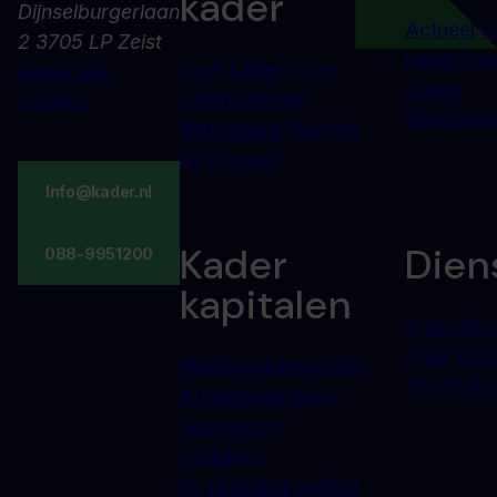
kader
Dijnselburgerlaan
Actueel
O
2 3705 LP Zeist
kader
Eve
Over kader
Onze
Bekijk alle
Cases
certificeringen
locaties
Begrippenl
Kennisbank
Werken
bij
Contact
Info@kader.nl
Kader
Dien
088-9951200
kapitalen
Arbeidshy
RI&E
ESG
Medewerkerswelzijn
27001
ISO
Arbeidsveiligheid
Technische
veiligheid
Organisatiekwaliteit