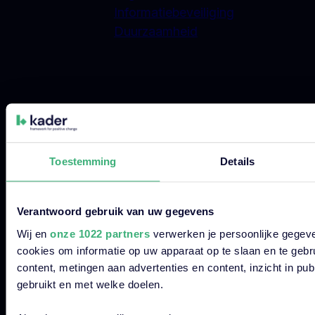
Informatiebeveiliging
Duurzaamheid
© 2026 Kader Group.
Toestemming
Details
Disclaimer
Privacyverklaringen
Verantwoord gebruik van uw gegevens
Cookies & Cookiebeleid
Wij en
onze 1022 partners
verwerken je persoonlijke gegeve
Algemene Voorwaarden
cookies om informatie op uw apparaat op te slaan en te gebr
Vulnerability Disclosure Policy
content, metingen aan advertenties en content, inzicht in pu
gebruikt en met welke doelen.
Dit is een zoekveld waaraan een functie voor automatische s