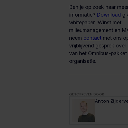
Ben je op zoek naar mee
informatie?
Download
gr
whitepaper 'Winst met
milieumanagement en MV
neem
contact
met ons op
vrijblijvend gesprek over
van het Omnibus-pakket
organisatie.
GESCHREVEN DOOR
Anton Zijderv