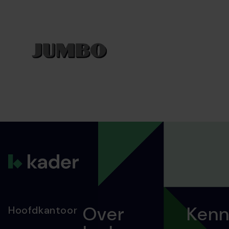
Over
Kenn
Hoofdkantoor