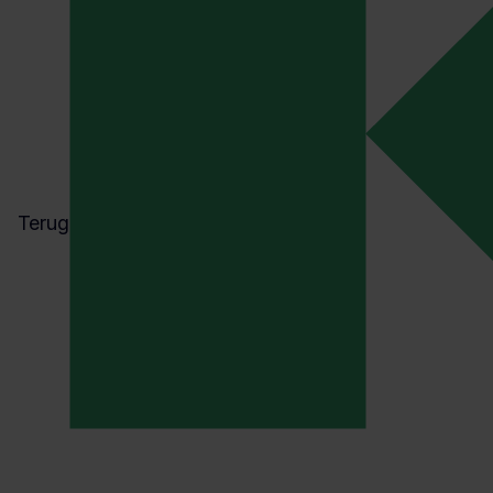
doorgevoerd is het verh
de drempel voor
rapportageplichtige bedri
Waar men eerst moest v
aan twee van de drie vo
(>50 miljoen omzet, >25 
op de balans of >250
werknemers), is deze ve
Terug
naar meer dan 1.000 me
en >50 miljoen omzet of
miljoen op de balans.
Het gros van de middelg
ondernemingen wordt hi
ontzien en voor beursge
MKB-bedrijven bestaat z
helemaal geen verplichte