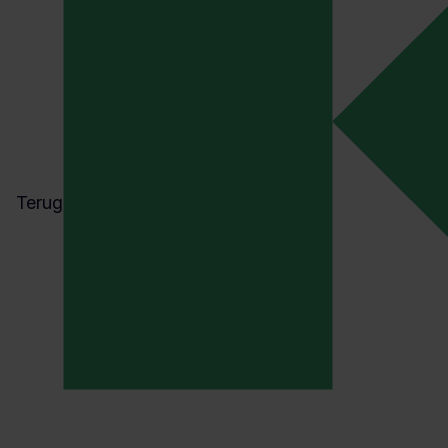
behulp van de input afko
veiligheidsdag. En de
veiligheidsobservatierond
georganiseerd. Alle lei
Alimak hebben geleerd h
gedragsobservaties moet
het gesprek kunnen aang
Terug
van check naar gespre
Certifice
veilighei
Alle inspanningen van Ali
veiligheidstraject zijn b
succes
Veiligheidsladder