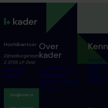
Over
Kenn
Hoofdkantoor
kader
Dijnselburgerlaan
Actueel
O
2 3705 LP Zeist
kader
Eve
Over kader
Onze
Bekijk alle
Cases
certificeringen
locaties
Begrippenl
Kennisbank
Werken
bij
Contact
Info@kader.nl