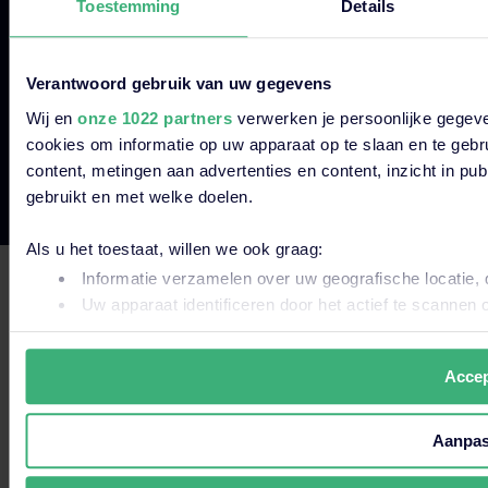
Toestemming
Details
Disclaimer
Privacyverklaringen
Verantwoord gebruik van uw gegevens
Cookies & Cookiebeleid
Wij en
onze 1022 partners
verwerken je persoonlijke gegeve
Algemene Voorwaarden
cookies om informatie op uw apparaat op te slaan en te gebr
Vulnerability Disclosure Policy
content, metingen aan advertenties en content, inzicht in pu
gebruikt en met welke doelen.
Dit is een zoekveld waaraan een functie voor automatische s
Als u het toestaat, willen we ook graag:
Er zijn geen suggesties want het zoekveld is leeg
Informatie verzamelen over uw geografische locatie, 
Uw apparaat identificeren door het actief te scannen 
Lees meer over hoe uw persoonlijke gegevens worden verwer
uw toestemming op elk moment wijzigen of intrekken in de C
Accep
Wij gebruiken altijd functionele en analytische cookies. Oo
communicatie naar jou makkelijker en persoonlijker te maken
Aanpa
jouw internetgedrag binnen en buiten onze website volgen e