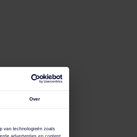
verse en inclusieve organisatiecultuur toe te
gelukkig ook heel leuk! Via spelvormen motiveren we
o maak je op een speelse wijze kennis met
ntact met ons op
voor een vrijblijvend advies op
Vonk is duidelijk: veiligheid begint bij jezelf.
Over
t geeft, dan wordt het lastig. Werk je in de bouw en
p van technologieën zoals
erde advertenties en content,