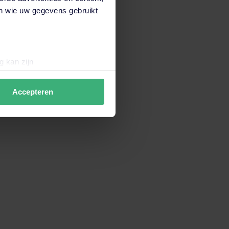
en wie uw gegevens gebruikt
igheid op de werkvloer. Je kunt bij haar terecht als
g kan zijn
en van een PSA/arbobeleid.
erprinting)
t
detailgedeelte
in. U kunt uw
Accepteren
data verzamelen om de
en wij en derde partijen jouw
derden onze website,
 hiermee akkoord. Je kunt je
 of wil je
maken?