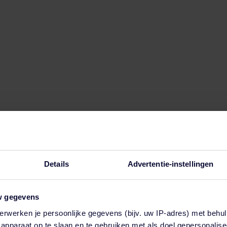
 thema's, en biedt handvatten om daarmee naar een di
me
. Werken aan veiligheid is een serieuze zaak, maar 
 deel te nemen en gedragsverandering te stimuleren. Z
dsthema’s.
r over
veiligheidscultuur- en gedrag
of neem gerust
co
d begint bij jezelf”
 de werkvloer veilige(r) te maken. De gouden tip? Danny 
Details
Advertentie-instellingen
n voorbeeldfunctie. Als je zelf het goede voorbeeld nie
 kun je iemand anders daar ook niet op aanspreken.”
w gegevens
erwerken je persoonlijke gegevens (bijv. uw IP-adres) met behul
en functie voor automatische suggesties is gekoppeld.
apparaat op te slaan en te gebruiken met als doel gepersonalise