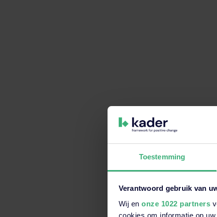
bewustwording van deze
werken.
Speel een
safety ga
medewerkers om actief
belangrijke veilighei
Meer weten? Lees verde
maat.
“Veilighei
Je kunt heel veel doen om
Toestemming
“Iedereen heeft daarin ee
draag je geen helm? Dan
Verantwoord gebruik van u
Wij en
onze 1022 partners
v
Dit is een zoekveld waaraan e
cookies om informatie op uw 