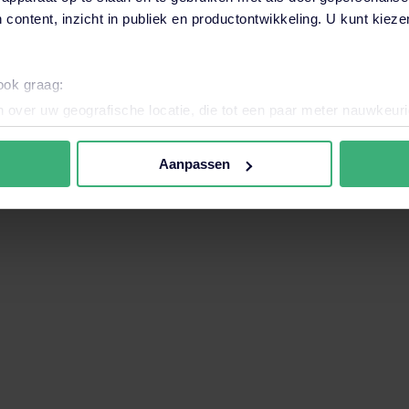
 content, inzicht in publiek en productontwikkeling. U kunt kiez
want het zoekveld is leeg.
 ook graag:
van onze specialisten op het gebied van welzijn en veil
 over uw geografische locatie, die tot een paar meter nauwkeuri
aagstukken rondom onder andere de RI&E of het opstell
eren door het actief te scannen op specifieke eigenschappen (fing
onlijke gegevens worden verwerkt en stel uw voorkeuren in he
Aanpassen
jzigen of intrekken in de Cookieverklaring.
AGEMENT
nele en analytische cookies. Ook willen we cookies plaatsen en 
ijker en persoonlijker te maken. Met deze cookies en data kunn
iten onze website volgen en verzamelen. Hiermee passen wij en 
 aan jouw interesses aan. Door op ‘accepteren’ te klikken ga je
assen. Lees er meer over
in ons cookiebeleid.
Heb je een vraag
een afspraak 