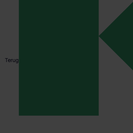
In dit whitepaper:
V&G-plan: Hoe zit het
wettelijk ook alweer?
Veiligheidsaspecten die je
niet over het hoofd wil zien
Veiligheid in elke fase
De rol van de V&G-
Terug
coördinator uitgelicht
Veiligheid geborgd met de
expertise van Kader
Download whitepaper