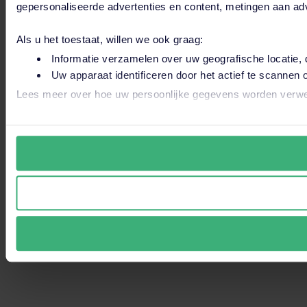
gepersonaliseerde advertenties en content, metingen aan adv
Als u het toestaat, willen we ook graag:
Dit is een zoe
Informatie verzamelen over uw geografische locatie, 
Uw apparaat identificeren door het actief te scannen 
Er zijn geen
Lees meer over hoe uw persoonlijke gegevens worden verwer
Wij gebruiken altijd functionele en analytische cookies. Oo
en derde partijen jouw internetgedrag binnen en buiten onze
klikken ga je hiermee akkoord. Je kunt je voorkeuren altijd