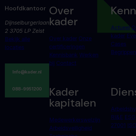
Over
Kenn
Hoofdkantoor
kader
Dijnselburgerlaan
Actueel
O
2 3705 LP Zeist
kader
Eve
Over kader
Onze
Bekijk alle
Cases
certificeringen
locaties
Begrippenl
Kennisbank
Werken
bij
Contact
Info@kader.nl
Kader
Dien
088-9951200
kapitalen
Arbeidshy
RI&E
ESG
Medewerkerswelzijn
27001
ISO
Arbeidsveiligheid