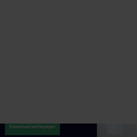
whitepaper.
Lees in de whitepaper
verschillende mogelijkheden
om de veiligheidscultuur in
jouw organisatie te
onderzoeken en in kaart te
brengen, het
veiligheidsbewustzijn te
vergroten en/of jouw
veiligheidsprogramma te
borgen.
Download whitepaper