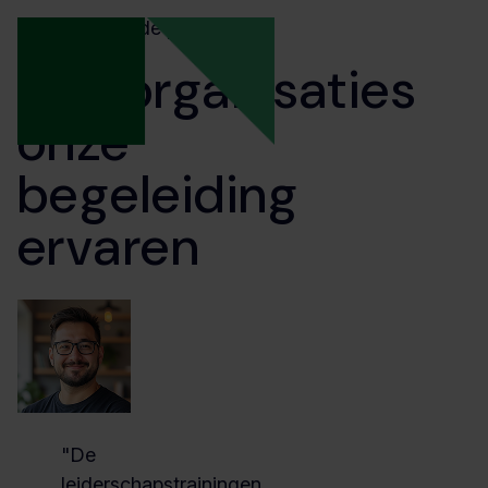
Resultaten in de praktijk
Hoe organisaties
onze
begeleiding
ervaren
"De
leiderschapstrainingen