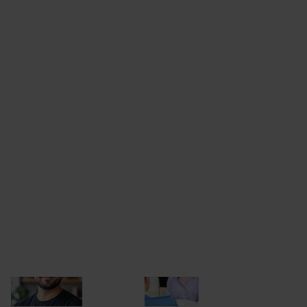
Resultaten in de praktijk
Hoe organisaties
onze
begeleiding
ervaren