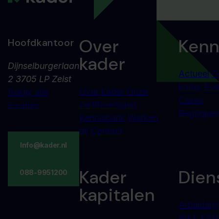
Over
Kenn
Hoofdkantoor
kader
Dijnselburgerlaan
Actueel
O
2 3705 LP Zeist
kader
Eve
Over kader
Onze
Bekijk alle
Cases
certificeringen
locaties
Begrippenl
Kennisbank
Werken
bij
Contact
Info@kader.nl
Kader
Dien
088-9951200
kapitalen
Arbeidshy
RI&E
ESG