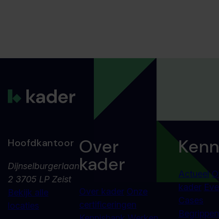
Over
Kenn
Hoofdkantoor
kader
Dijnselburgerlaan
Actueel
O
2 3705 LP Zeist
kader
Eve
Over kader
Onze
Bekijk alle
Cases
certificeringen
locaties
Begrippenl
Kennisbank
Werken