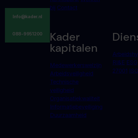
bij
Contact
Info@kader.nl
Kader
Dien
088-9951200
kapitalen
Arbeidshy
RI&E
ESG
Medewerkerswelzijn
27001
ISO
Arbeidsveiligheid
Technische
veiligheid
Organisatiekwaliteit
Informatiebeveiliging
Duurzaamheid