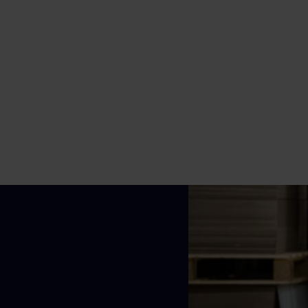
niet? In deze brochure
lees je waarom je wel die
extra stap zou zetten.
Download brochure