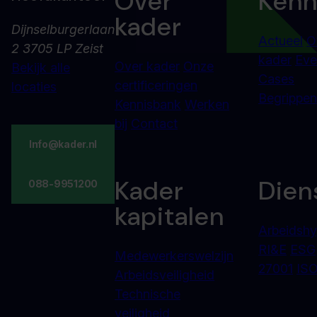
Over
Kenn
kader
Dijnselburgerlaan
Actueel
O
2 3705 LP Zeist
kader
Eve
Over kader
Onze
Bekijk alle
Cases
certificeringen
locaties
Begrippenl
Kennisbank
Werken
bij
Contact
Info@kader.nl
Kader
Dien
088-9951200
kapitalen
Arbeidshy
RI&E
ESG
Medewerkerswelzijn
27001
ISO
Arbeidsveiligheid
Technische
veiligheid