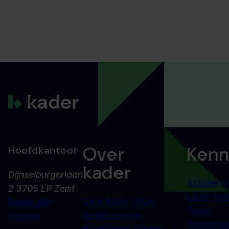
Over
Kenn
Hoofdkantoor
kader
Dijnselburgerlaan
Actueel
O
2 3705 LP Zeist
kader
Eve
Over kader
Onze
Bekijk alle
Cases
certificeringen
locaties
Begrippenl
Kennisbank
Werken