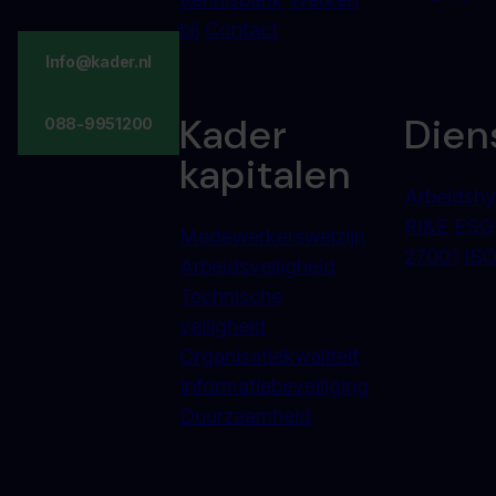
bij
Contact
Info@kader.nl
Kader
Dien
088-9951200
kapitalen
Arbeidshy
RI&E
ESG
Medewerkerswelzijn
27001
ISO
Arbeidsveiligheid
Technische
veiligheid
Organisatiekwaliteit
Informatiebeveiliging
Duurzaamheid