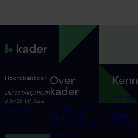
Over
Kenn
Hoofdkantoor
kader
Dijnselburgerlaan
Actueel
O
2 3705 LP Zeist
kader
Eve
Over kader
Onze
Bekijk alle
Cases
certificeringen
locaties
Begrippenl
Kennisbank
Werken
bij
Contact