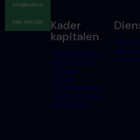
Info@kader.nl
Kader
Dien
088-9951200
kapitalen
Arbeidshy
RI&E
ESG
Medewerkerswelzijn
27001
ISO
Arbeidsveiligheid
Technische
veiligheid
Organisatiekwaliteit
Informatiebeveiliging
Duurzaamheid