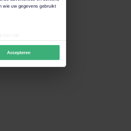
en wie uw gegevens gebruikt
e organisatie
g kan zijn
erprinting)
t
detailgedeelte
in. U kunt uw
Accepteren
zaamheid. Met zes kapitalen helpen we organisaties be
data verzamelen om de
en wij en derde partijen jouw
derden onze website,
 hiermee akkoord. Je kunt je