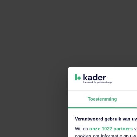
Toestemming
Verantwoord gebruik van u
Wij en
onze 1022 partners
v
Dit is een zoekveld waaraan e
cookies om informatie op uw 