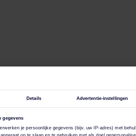
Details
Advertentie-instellingen
w gegevens
erwerken je persoonlijke gegevens (bijv. uw IP-adres) met behul
en functie voor automatische suggesties is gekoppeld.
apparaat op te slaan en te gebruiken met als doel gepersonalise