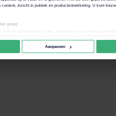
 content, inzicht in publiek en productontwikkeling. U kunt kiez
want het zoekveld is leeg.
 ook graag:
naar de modern
 over uw geografische locatie, die tot een paar meter nauwkeuri
eren door het actief te scannen op specifieke eigenschappen (fing
onlijke gegevens worden verwerkt en stel uw voorkeuren in he
Aanpassen
jzigen of intrekken in de Cookieverklaring.
n tot sterke processen, digitale weerbaarheid en duur
nele en analytische cookies. Ook willen we cookies plaatsen en 
ijker en persoonlijker te maken. Met deze cookies en data kunn
iten onze website volgen en verzamelen. Hiermee passen wij en 
 aan jouw interesses aan. Door op ‘accepteren’ te klikken ga je
assen. Lees er meer over
in ons cookiebeleid.