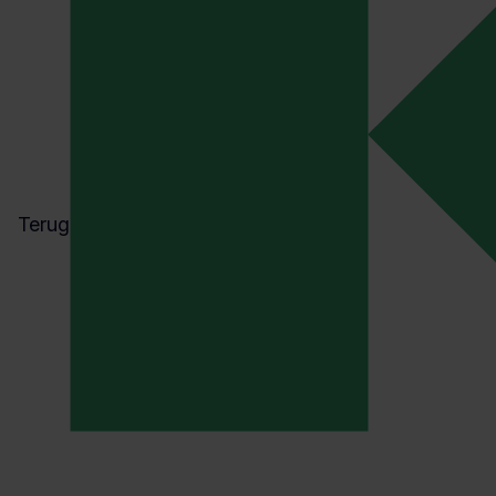
CASE
Kader en Mechan werken samen aan sterke v
ACTUEEL
EUDAMED device registration verplicht: wat
Terug
Actueel
ACTUEEL
Fysieke belasting op de werkvloer: hoe zwaar
CASE
Ouwehand Bouw: veiligheid als drijvende kra