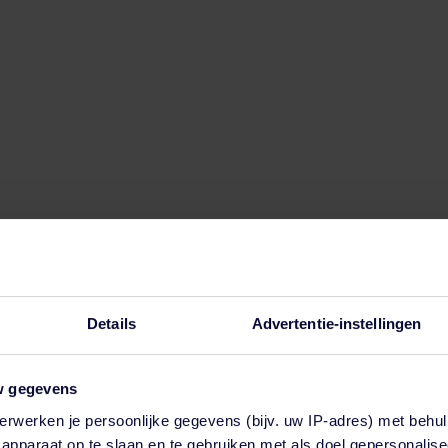
er op de werkvloer
de
Details
Advertentie-instellingen
w gegevens
erwerken je persoonlijke gegevens (bijv. uw IP-adres) met behul
en functie voor automatische suggesties is gekoppeld.
apparaat op te slaan en te gebruiken met als doel gepersonalise