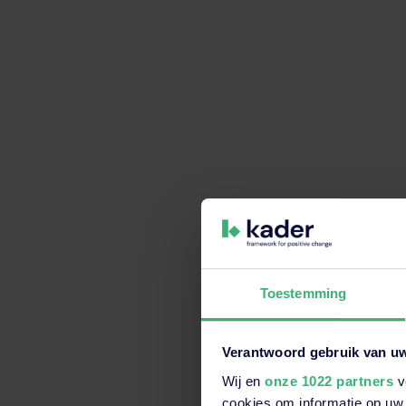
Maak veiligheid een onderwerp voor élke medewerk
Thomas de Bell
Kader-expert op het gebied van veiligheidskun
Toestemming
Verantwoord gebruik van u
Wij en
onze 1022 partners
v
Dit is een zoekveld waaraan e
cookies om informatie op uw 