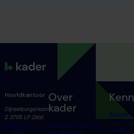
Over
Kenn
Hoofdkantoor
kader
Dijnselburgerlaan
Actueel
O
2 3705 LP Zeist
kader
Eve
Over kader
Onze
Bekijk alle
Cases
certificeringen
locaties