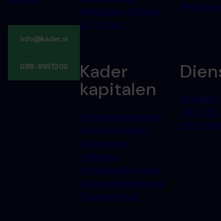
Begrippenl
Kennisbank
Werken
bij
Contact
Info@kader.nl
Kader
Dien
088-9951200
kapitalen
Arbeidshy
RI&E
ESG
Medewerkerswelzijn
27001
ISO
Arbeidsveiligheid
Technische
veiligheid
Organisatiekwaliteit
Informatiebeveiliging
Duurzaamheid