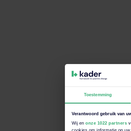
Toestemming
Verantwoord gebruik van u
Wij en
onze 1022 partners
v
Dit is een zoekveld waaraan e
cookies om informatie op uw 