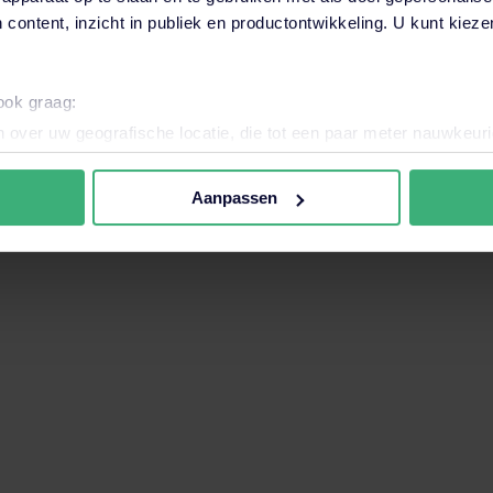
 content, inzicht in publiek en productontwikkeling. U kunt kiez
want het zoekveld is leeg.
 ook graag:
 over uw geografische locatie, die tot een paar meter nauwkeuri
eren door het actief te scannen op specifieke eigenschappen (fing
onlijke gegevens worden verwerkt en stel uw voorkeuren in he
Aanpassen
jzigen of intrekken in de Cookieverklaring.
nele en analytische cookies. Ook willen we cookies plaatsen en 
ijker en persoonlijker te maken. Met deze cookies en data kunn
iten onze website volgen en verzamelen. Hiermee passen wij en 
 aan jouw interesses aan. Door op ‘accepteren’ te klikken ga je
assen. Lees er meer over
in ons cookiebeleid.