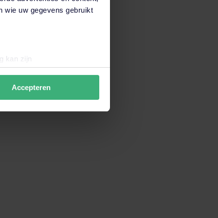
en wie uw gegevens gebruikt
g kan zijn
erprinting)
t
detailgedeelte
in. U kunt uw
Accepteren
data verzamelen om de
en wij en derde partijen jouw
derden onze website,
 hiermee akkoord. Je kunt je