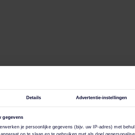
Details
Advertentie-instellingen
w gegevens
erwerken je persoonlijke gegevens (bijv. uw IP-adres) met behul
en functie voor automatische suggesties is gekoppeld.
apparaat op te slaan en te gebruiken met als doel gepersonalise