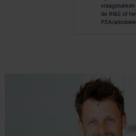
vraagstukken
de RI&E of he
PSA/arbobelei