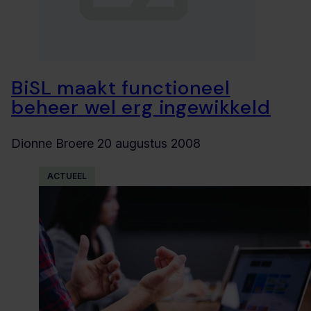
BiSL maakt functioneel
beheer wel erg ingewikkeld
Dionne Broere
20 augustus 2008
ACTUEEL