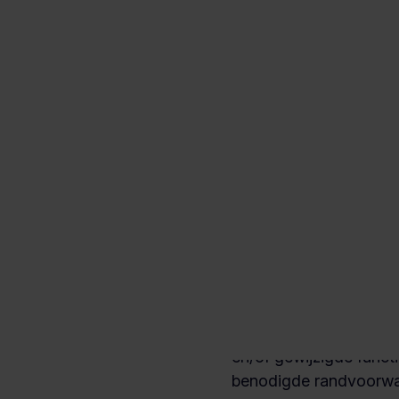
opzetten en onderhoud
documentatie voor het
functioneel beheer van
(procedures, werkinstr
en dergelijke).
Toetsen en testen heeft
zorgen dat de gewenst
vlekkeloos in de organ
doorgevoerd en dat de
instrumenten, hulpmid
ondersteuningsvormen c
werken.
Voorbereiden transitie
probleemloze ingebru
en/of gewijzigde functio
benodigde randvoorwa