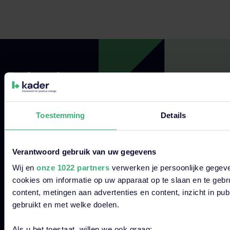
Toestemming
Details
Over
Kenn
Hoofdkantoor
kader
Dijnselburgerlaan
Verantwoord gebruik van uw gegevens
Actueel
O
2 3705 LP Zeist
Wij en
onze 1022 partners
verwerken je persoonlijke gegeve
kader
Eve
Over kader
Onze
Bekijk alle
cookies om informatie op uw apparaat op te slaan en te gebr
Cases
certificeringen
content, metingen aan advertenties en content, inzicht in pu
locaties
Begrippenl
gebruikt en met welke doelen.
Kennisbank
Werken
Dit is een zoekveld waaraan een functie voor automatische s
bij
Contact
Als u het toestaat, willen we ook graag: