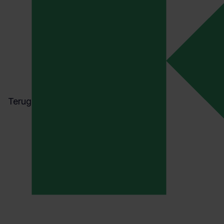
Requirements- of spec
(van business naar com
het goed en leesbaar s
gewenste functionele 
Changemanagement of 
(van communicatie/ inf
gestructureerd aanbren
Terug
het informatiesysteem)
Releasemanagement (v
communicatie/informati
opleveren van aanpass
informatiesysteem);
Transitie- of impleme
communicatie/ informat
goed en tijdig doorvo
informatievoorziening 
documentatie).