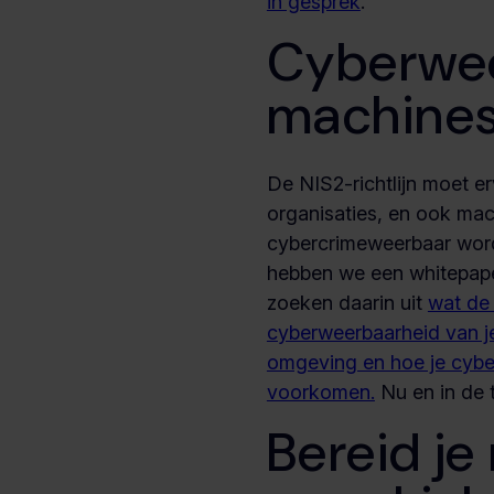
in gesprek
.
Cyberwe
machine
De NIS2-richtlijn moet e
organisaties, en ook mac
cybercrimeweerbaar word
hebben we een whitepape
zoeken daarin uit
wat de 
cyberweerbaarheid van j
omgeving en hoe je cybe
voorkomen.
Nu en in de 
Bereid je