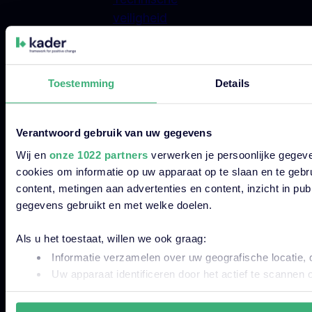
veiligheid
Organisatiekwaliteit
Informatiebeveiliging
Duurzaamheid
Toestemming
Details
Verantwoord gebruik van uw gegevens
Wij en
onze 1022 partners
verwerken je persoonlijke gegeve
cookies om informatie op uw apparaat op te slaan en te gebr
© 2026 Kader Group.
content, metingen aan advertenties en content, inzicht in pu
gegevens gebruikt en met welke doelen.
Dit is een zoekveld waaraan een functie voor automatische s
Disclaimer
Als u het toestaat, willen we ook graag:
Privacyverklaringen
Er zijn geen suggesties want het zoekveld is leeg
Informatie verzamelen over uw geografische locatie, 
Cookies & Cookiebeleid
Uw apparaat identificeren door het actief te scannen 
Algemene Voorwaarden
Lees meer over hoe uw persoonlijke gegevens worden verwer
Vulnerability Disclosure Policy
uw toestemming op elk moment wijzigen of intrekken in de C