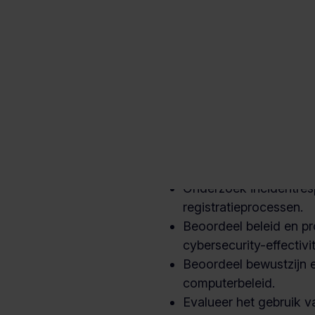
middels een risicoanal
cyberbeveiligingsrisico
Zorg voor back-ups, n
crisisbeheermaatregele
Beoordeel risico's van
en dienstverleners.
Evalueer configuraties
kwetsbaarheidsbeheer,
leveranciers!
Onderzoek incidentre
registratieprocessen.
Beoordeel beleid en p
cybersecurity-effectivit
Beoordeel bewustzijn e
computerbeleid.
Evalueer het gebruik v