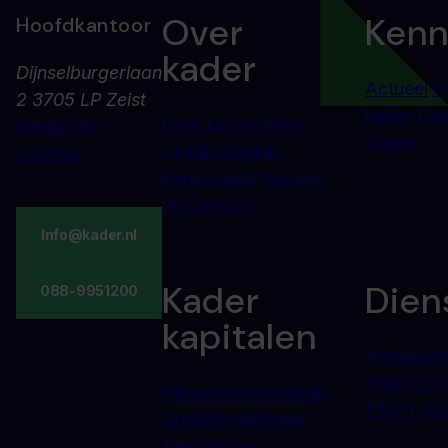
Over
Kenn
Hoofdkantoor
kader
Dijnselburgerlaan
Actueel
O
2 3705 LP Zeist
kader
Eve
Over kader
Onze
Bekijk alle
Cases
certificeringen
locaties
Kennisbank
Werken
bij
Contact
Info@kader.nl
Kader
Dien
088-9951200
kapitalen
Arbeidshy
RI&E
ESG
Medewerkerswelzijn
27001
ISO
Arbeidsveiligheid
Technische